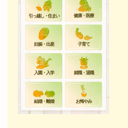
健康・医療
引っ越し・住まい
妊娠・出産
子育て
就職・退職
入園・入学
お悔やみ
結婚・離婚