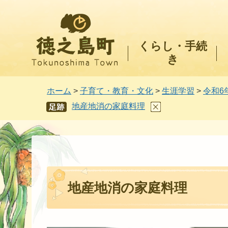
徳之島町
くらし・手続
き
ホーム
>
子育て・教育・文化
>
生涯学習
>
令和6
地産地消の家庭料理
あし
あと
地産地消の家庭料理