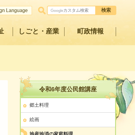
ign Language
祉
しごと・産業
町政情報
令和6年度公民館講座
郷土料理
絵画
地産地消の家庭料理