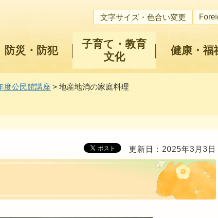
Fore
文字サイズ・色合い変更
子育て・教育
防災・防犯
健康・福
文化
年度公民館講座
> 地産地消の家庭料理
更新日：2025年3月3日