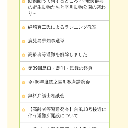
動物園って何するところ?～奄美群島
の野生動物たちと平川動物公園の関わ
り～
綱崎真二氏によるランニング教室
鹿児島県知事選挙
高齢者等避難を解除しました
第39回島口・島唄・民舞の祭典
令和6年度徳之島町教育講演会
無料弁護士相談会
【高齢者等避難発令】台風13号接近に
伴う避難所開設について