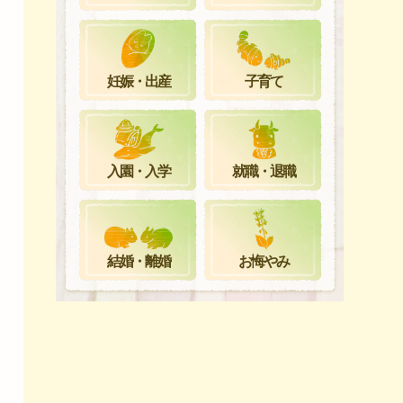
妊娠・出産
子育て
就職・退職
入園・入学
お悔やみ
結婚・離婚