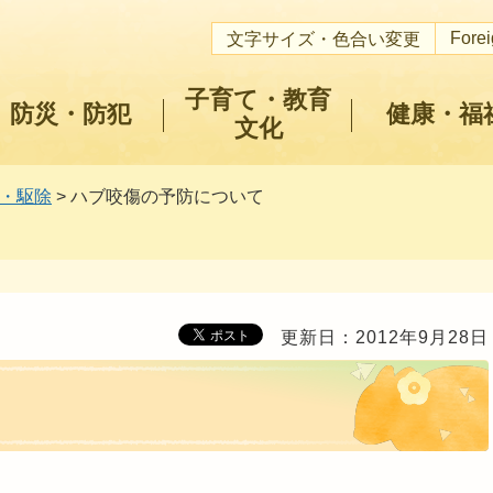
Fore
文字サイズ・色合い変更
子育て・教育
防災・防犯
健康・福
文化
・駆除
> ハブ咬傷の予防について
更新日：2012年9月28日