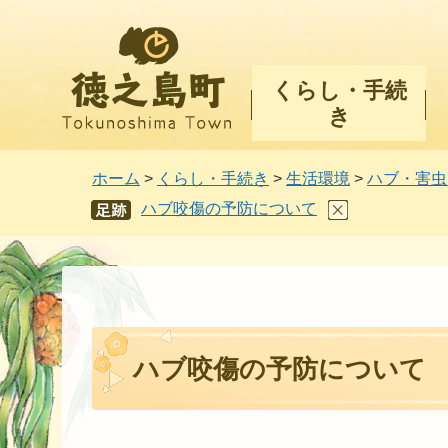
徳之島町
くらし・手続
き
ホーム
>
くらし・手続き
>
生活環境
>
ハブ・害虫
ハブ咬傷の予防について
あし
あと
ハブ咬傷の予防について