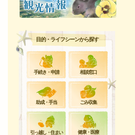
目的・ライフシーンから探す
手続き・申請
相談窓口
ごみ収集
助成・手当
健康・医療
引っ越し・住まい