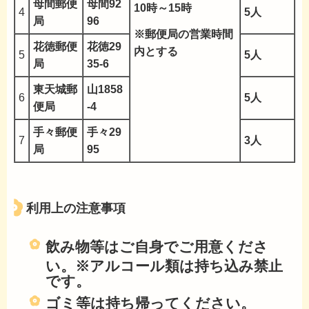
母間郵便
母間92
10時～15時
4
5人
局
96
※郵便局の営業時間
花徳郵便
花徳29
内とする
5
5人
局
35-6
東天城郵
山1858
6
5人
便局
-4
手々郵便
手々29
7
3人
局
95
利用上の注意事項
飲み物等はご自身でご用意くださ
い。※アルコール類は持ち込み禁止
です。
ゴミ等は持ち帰ってください。