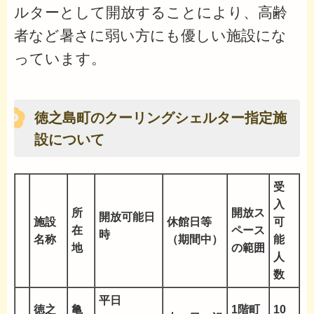
ルターとして開放することにより、高齢
者など暑さに弱い方にも優しい施設にな
っています。
徳之島町のクーリングシェルター指定施
設について
受
入
所
開放ス
開放可能日
施設
休館日等
可
在
ペース
時
名称
（期間中）
能
地
の範囲
人
数
平日
徳之
亀
1階町
10