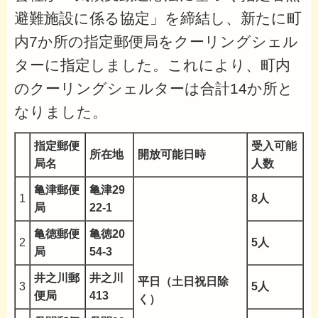
避難施設に係る協定」を締結し、新たに町
内7か所の指定郵便局をクーリングシェル
ターに指定しました。これにより、町内
のクーリングシェルターは合計14か所と
なりました。
指定郵便
受入可能
所在地
開放可能日時
局名
人数
亀津郵便
亀津29
1
8人
局
22-1
亀徳郵便
亀徳20
2
5人
局
54-3
井之川郵
井之川
平日（土日祝日除
3
5人
便局
413
く）