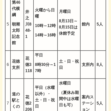
第46
代横
火曜から日
月曜日
井
綱
曜
之
8月13日～
朝潮
5
川8
館内
5人
10時～12時
8月15日は
太郎
48-
休館予定
14時～16時
記念
1
館
平日
花
花徳
土・日・祝
8時30分～1
6
徳3
支所内
8人
支所
日
7時
118
水曜日
平日（水曜
（夏休み期
以外）・
道の
花
案内ス
間中は水曜
土・日・祝
駅と
7
徳2
テーシ
5人
日も可）
日
くの
206
ョン