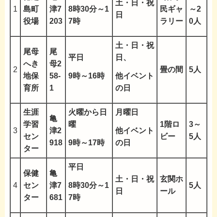
土・日・祝
8時30分～1
1
島町
津7
民ギャ
～2
日
7時
役場
203
ラリー
0人
土・日・祝
尾母
尾
平日
日、
へき
母2
2
畳の間
5人
9時～16時
他イベント
地保
58-
の日
育所
1
生涯
火曜から日
月曜日
亀
学習
曜
1階ロ
3～
他イベント
3
津2
セン
ビー
5人
9時～17時
の日
918
ター
平日
保健
亀
土・日・祝
玄関ホ
8時30分～1
4
セン
津7
5人
日
ール
7時
ター
681