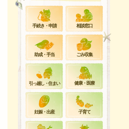
手続き・申請
相談窓口
ごみ収集
助成・手当
健康・医療
引っ越し・住まい
妊娠・出産
子育て