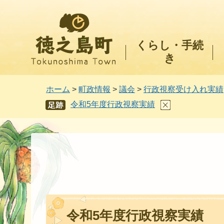
徳之島町
くらし・手続
き
ホーム
>
町政情報
>
議会
>
行政視察受け入れ実績
令和5年度行政視察実績
あし
あと
令和5年度行政視察実績