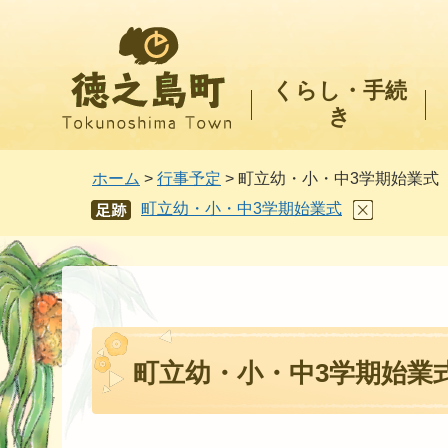
徳之島町
くらし・手続
き
ホーム
>
行事予定
> 町立幼・小・中3学期始業式
町立幼・小・中3学期始業式
あし
あと
町立幼・小・中3学期始業