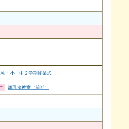
立幼・小・中２学期終業式
離乳食教室（前期）