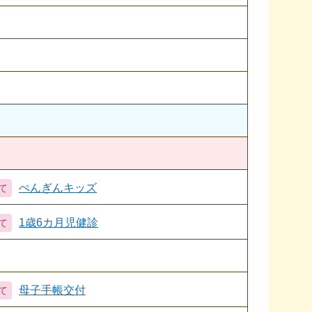
ぺんぎんキッズ
1歳6カ月児健診
母子手帳交付