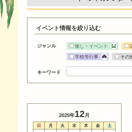
イベント情報を絞り込む
ジャンル
催し・イベント
学校等行事
その
キーワード
12
2025年
月
日
月
火
水
木
金
土