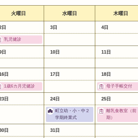
火曜日
水曜日
木曜日
2日
3日
4日
乳児健診
9日
10日
11日
16日
17日
18日
1歳6カ月児健診
母子手帳交付
23日
24日
25日
町立幼・小・中２
離乳食教室（前
学期終業式
期）
30日
31日