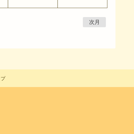
次月
ップ